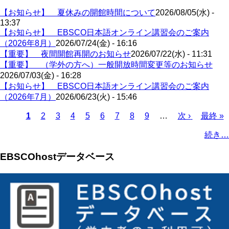
【お知らせ】 夏休みの開館時間について
2026/08/05(水) -
13:37
【お知らせ】 EBSCO日本語オンライン講習会のご案内
（2026年8月）
2026/07/24(金) - 16:16
【重要】 夜間開館再開のお知らせ
2026/07/22(水) - 11:31
【重要】 （学外の方へ）一般開放時間変更等のお知らせ
2026/07/03(金) - 16:28
【お知らせ】 EBSCO日本語オンライン講習会のご案内
（2026年7月）
2026/06/23(火) - 15:46
カ
1
ペ
2
ペ
3
ペ
4
ペ
5
ペ
6
ペ
7
ペ
8
ペ
9
…
次
次 ›
最
最終 »
レ
ー
ー
ー
ー
ー
ー
ー
ー
ペ
終
ペ
続き…
ン
ジ
ジ
ジ
ジ
ジ
ジ
ジ
ジ
ー
ペ
ー
ト
ジ
ー
ジ
EBSCOhostデータベース
ペ
ジ
送
ー
り
ジ