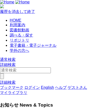
履歴を消去して終了
HOME
利用案内
図書館動画
調べる・探す
リポジトリ
電子書籍・電子ジャーナル
学外の方へ
通常検索
詳細検索
詳細検索
ブックマーク
ログイン
English
ヘルプ
ゲストさん
マイライブラリ
お知らせ News & Topics