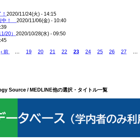
了！
2020/11/24(火) - 14:15
開催中！
2020/11/06(金) - 10:40
:39
11/20）
2020/10/28(水) - 09:50
:45
前
‹ 前
…
ペ
19
ペ
20
ペ
21
ペ
22
カ
23
ペ
24
ペ
25
ペ
26
ペ
27
…
ペ
ー
ー
ー
ー
レ
ー
ー
ー
ー
ー
ジ
ジ
ジ
ジ
ン
ジ
ジ
ジ
ジ
ジ
ト
ペ
ー
echnology Source / MEDLINE他の選択・タイトル一覧
ジ