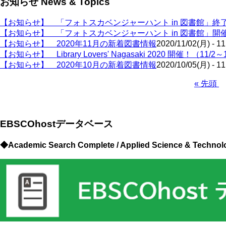
お知らせ News & Topics
【お知らせ】 「フォトスカベンジャーハント in 図書館」終
【お知らせ】 「フォトスカベンジャーハント in 図書館」
【お知らせ】 2020年11月の新着図書情報
2020/11/02(月) - 11
【お知らせ】 Library Lovers' Nagasaki 2020 開催！（11/2～
【お知らせ】 2020年10月の新着図書情報
2020/10/05(月) - 11
先
« 先頭
頭
ペ
ペ
ー
ー
ジ
EBSCOhostデータベース
ジ
送
り
◆Academic Search Complete / Applied Science & T