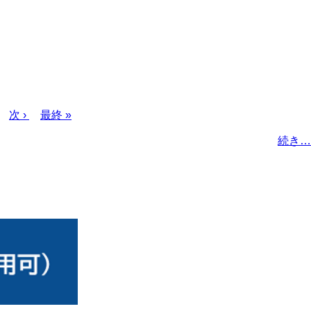
次
次 ›
最
最終 »
ペ
終
続き…
ー
ペ
ジ
ー
ジ