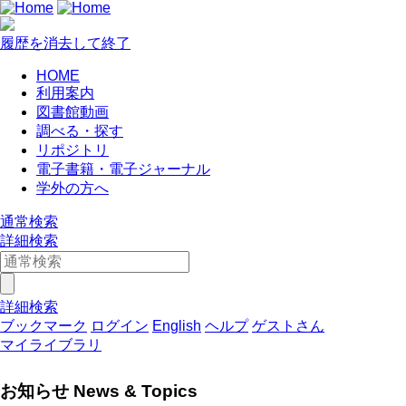
履歴を消去して終了
HOME
利用案内
図書館動画
調べる・探す
リポジトリ
電子書籍・電子ジャーナル
学外の方へ
通常検索
詳細検索
詳細検索
ブックマーク
ログイン
English
ヘルプ
ゲストさん
マイライブラリ
お知らせ News & Topics