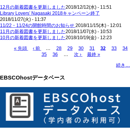
12月の新着図書を更新しました
2018/12/12(水) - 11:51
Library Lovers' Nagasaki 2018キャンペーン終了
2018/11/27(火) - 11:37
11/22・11/24の開館時間のお知らせ
2018/11/15(木) - 12:01
11月の新着図書を更新しました
2018/11/07(水) - 10:53
10月の新着図書を更新しました
2018/10/19(金) - 12:23
先
« 先頭
前
‹ 前
…
ペ
28
ペ
29
ペ
30
ペ
31
カ
32
ペ
33
ペ
34
頭
ペ
ペ
35
ペ
36
ー
…
ー
次
次 ›
ー
最
最終 »
ー
レ
ー
ー
ペ
ペ
ー
ー
ー
ジ
ジ
ペ
ジ
終
ジ
ン
ジ
ジ
ー
続き…
ー
ジ
ジ
ジ
ー
ペ
ト
ジ
ジ
ジ
ー
ペ
送
EBSCOhostデータベース
ジ
ー
り
ジ