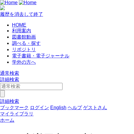
履歴を消去して終了
HOME
利用案内
図書館動画
調べる・探す
リポジトリ
電子書籍・電子ジャーナル
学外の方へ
通常検索
詳細検索
詳細検索
ブックマーク
ログイン
English
ヘルプ
ゲストさん
マイライブラリ
ホーム