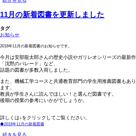
続きを見る
月
の
11月の新着図書を更新しました
新
着
タグ
図
お知らせ
書
を
2018年11月の新着図書のお知らせです。
更
新
今月は安部龍太郎さんの歴史小説やガリレオシリーズの最新作
し
「沈黙のパレード」など、
ま
話題の図書が多数入荷しました。
し
また、機械工学コースと共通教育部門の学生用推薦図書もあり
た
ます。
の
教員が学生さんに読んでほしい！と選んだ図書です。
後期の授業の参考にいかがでしょうか。
詳しくは↓をクリックしてご覧ください。
◆2018年11月の新着図書
11
続きを見る