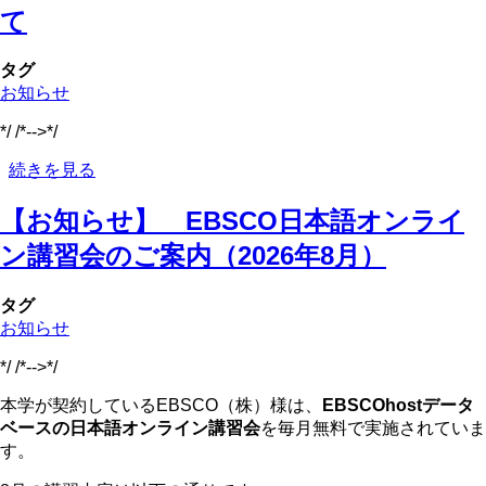
て
期
試
験
タグ
の
お知らせ
た
*/ /*-->*/
め
の
【お
続きを見る
特
知
別
【お知らせ】 EBSCO日本語オンライ
ら
開
せ】
館
ン講習会のご案内（2026年8月）
夏
の
休
お
タグ
み
知
お知らせ
の
ら
開
せ
*/ /*-->*/
館
の
時
本学が契約しているEBSCO（株）様は、
EBSCOhostデータ
間
ベースの日本語オンライン講習会
を毎月無料で実施されていま
に
す。
つ