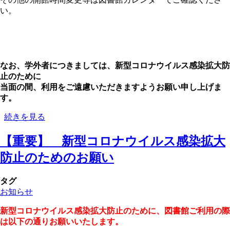
い。
なお、学外者につきましては、新型コロナウイルス感染拡大防
止のために
当面の間、利用をご遠慮いただきますようお願い申し上げま
す。
【お
続きを見る
知
【重要】 新型コロナウイルス感染拡大
ら
せ】
防止のためのお願い
学
内
タグ
者
お知らせ
の
図
新型コロナウイルス感染拡大防止のために、図書館ご利用の際
書
は以下の通りお願いいたします。
館