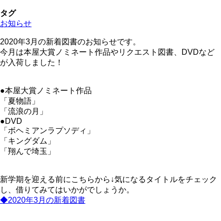
願
利
タグ
い
用
お知らせ
の
者
の
2020年3月の新着図書のお知らせです。
利
今月は本屋大賞ノミネート作品やリクエスト図書、DVDなど
用
が入荷しました！
制
限
●本屋大賞ノミネート作品
に
「夏物語」
つ
「流浪の月」
い
●DVD
て
「ボヘミアンラプソディ」
の
「キングダム」
「翔んで埼玉」
新学期を迎える前にこちらから↓気になるタイトルをチェック
し、借りてみてはいかがでしょうか。
◆2020年3月の新着図書