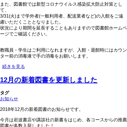
また、図書館では新型コロナウイルス感染拡大防止対策とし
て、
3/31(火)まで学外者(一般利用者、配送業者など)の入館をご遠
慮いただくこととなりました。
状況により期間を延長することもありますので図書館ホームペ
ージでご確認ください。
教職員・学生はご利用になれますが、入館・退館時にはカウン
ター前の消毒液で手の消毒をお願いします。
【お
続きを見る
知
12月の新着図書を更新しました
ら
せ】
2020
タグ
年
お知らせ
3
月
2018年12月の新着図書のお知らせです。
の
新
今月は岩波書店や講談社の新書をはじめ、各コースからの推薦
着
図書が多数入荷しました！