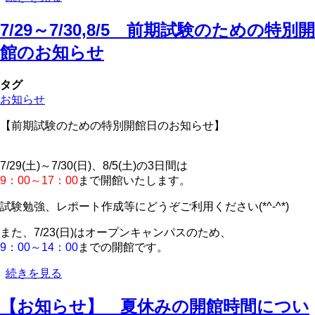
月
の
7/29～7/30,8/5 前期試験のための特別開
新
館のお知らせ
着
図
書
タグ
を
お知らせ
更
【前期試験のための特別開館日のお知らせ】
新
し
ま
7/29(土)～7/30(日)、8/5(土)の3日間は
し
9：00～17：00
まで開館いたします。
た
の
試験勉強、レポート作成等にどうぞご利用ください(*^-^*)
また、7/23(日)はオープンキャンパスのため、
9：00～14：00
までの開館です。
7/29
続きを見る
～
7/30,8/5
【お知らせ】 夏休みの開館時間につい
前