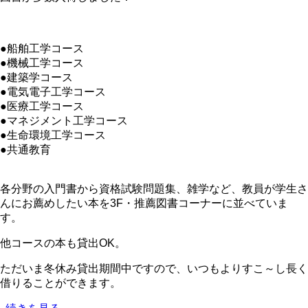
図
書
の
●船舶工学コース
●機械工学コース
●建築学コース
●電気電子工学コース
●医療工学コース
●マネジメント工学コース
●生命環境工学コース
●共通教育
各分野の入門書から資格試験問題集、雑学など、教員が学生さ
んにお薦めしたい本を3F・推薦図書コーナーに並べていま
す。
他コースの本も貸出OK。
ただいま冬休み貸出期間中ですので、いつもよりすこ～し長く
借りることができます。
12