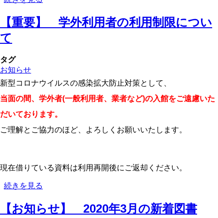
要】
【重要】 学外利用者の利用制限につい
新
型
て
コ
ロ
タグ
ナ
お知らせ
ウ
イ
新型コロナウイルスの感染拡大防止対策として、
ル
当面の間、学外者(一般利用者、業者など)の入館をご遠慮いた
ス
感
だいております。
染
ご理解とご協力のほど、よろしくお願いいたします。
拡
大
防
止
現在借りている資料は利用再開後にご返却ください。
の
た
【重
続きを見る
め
要】
の
【お知らせ】 2020年3月の新着図書
学
お
外