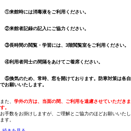
利
用
①来館時には消毒液をご利用ください。
再
開
の
②来館者記録の記入にご協力ください。
お
知
③長時間の閲覧・学習には、3階閲覧室をご利用ください。
ら
せ
の
④利用者同士の間隔をあけてご着席ください。
⑤換気のため、常時、窓を開けております。防寒対策は各自
でお願いいたします。
また、
学外の方は、当面の間、ご利用を遠慮させていただきま
す。
お手数をお掛けしますが、ご理解とご協力のほどお願いいたし
ます。
【重
続きを見る