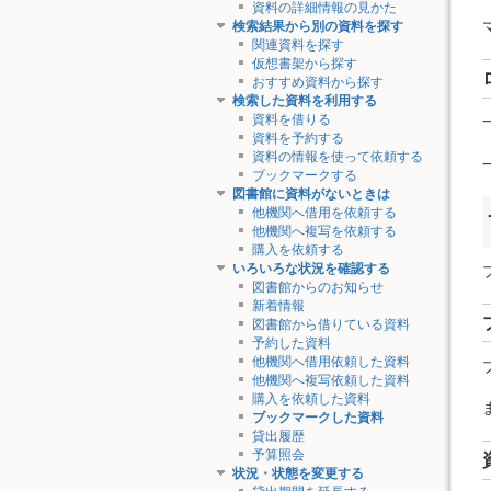
資料の詳細情報の見かた
検索結果から別の資料を探す
関連資料を探す
仮想書架から探す
おすすめ資料から探す
検索した資料を利用する
資料を借りる
資料を予約する
資料の情報を使って依頼する
ブックマークする
図書館に資料がないときは
他機関へ借用を依頼する
他機関へ複写を依頼する
購入を依頼する
いろいろな状況を確認する
図書館からのお知らせ
新着情報
図書館から借りている資料
予約した資料
他機関へ借用依頼した資料
他機関へ複写依頼した資料
購入を依頼した資料
ブックマークした資料
貸出履歴
予算照会
状況・状態を変更する