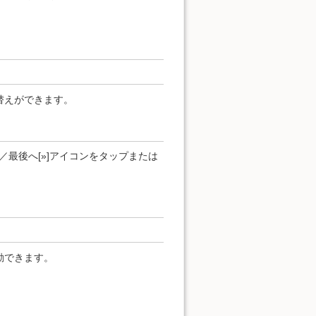
替えができます。
]／最後へ[»]アイコンをタップまたは
動できます。