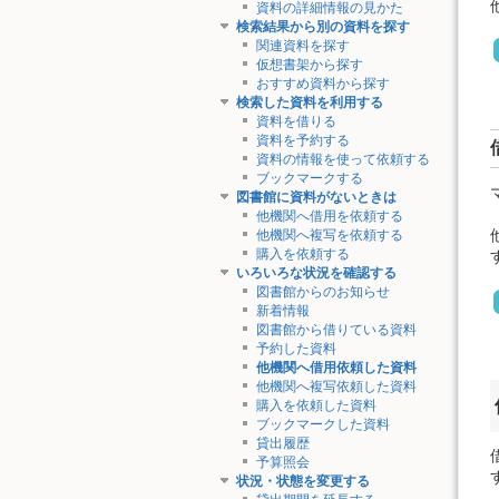
資料の詳細情報の見かた
検索結果から別の資料を探す
関連資料を探す
仮想書架から探す
おすすめ資料から探す
検索した資料を利用する
資料を借りる
資料を予約する
資料の情報を使って依頼する
ブックマークする
図書館に資料がないときは
他機関へ借用を依頼する
他機関へ複写を依頼する
購入を依頼する
いろいろな状況を確認する
図書館からのお知らせ
新着情報
図書館から借りている資料
予約した資料
他機関へ借用依頼した資料
他機関へ複写依頼した資料
購入を依頼した資料
ブックマークした資料
貸出履歴
予算照会
状況・状態を変更する