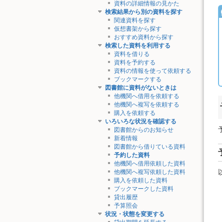
資料の詳細情報の見かた
検索結果から別の資料を探す
関連資料を探す
仮想書架から探す
おすすめ資料から探す
検索した資料を利用する
資料を借りる
資料を予約する
資料の情報を使って依頼する
ブックマークする
図書館に資料がないときは
他機関へ借用を依頼する
他機関へ複写を依頼する
購入を依頼する
いろいろな状況を確認する
図書館からのお知らせ
新着情報
図書館から借りている資料
予約した資料
他機関へ借用依頼した資料
他機関へ複写依頼した資料
購入を依頼した資料
ブックマークした資料
貸出履歴
予算照会
状況・状態を変更する