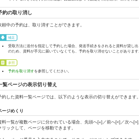
予約の取り消し
依頼中の予約は、取り消すことができます。
補足
受取方法に送付を指定して予約した場合、発送手続きをされると資料が貸し出
のため、資料が手元に届いていなくても、予約を取り消せないことがあります
参照
予約を取り消す
を参照してください。
一覧ページの表示切り替え
予約した資料一覧ページでは、以下のような表示の切り替えができます
ページめくり
資料一覧が複数ページに分かれている場合、先頭へ[«]／前へ[<]／次へ[>
クリックして、ページを移動できます。